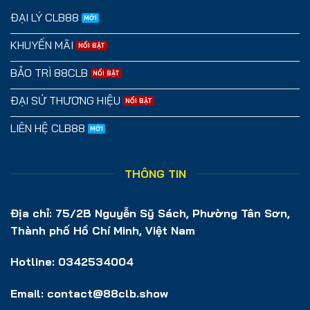
ĐẠI LÝ CLB88
KHUYẾN MÃI
BẢO TRÌ 88CLB
ĐẠI SỨ THƯƠNG HIỆU
LIÊN HỆ CLB88
THÔNG TIN
Địa chỉ: 75/2B Nguyễn Sỹ Sách, Phường Tân Sơn,
Thành phố Hồ Chí Minh, Việt Nam
Hotline: 0342534004
Email:
contact@88clb.show